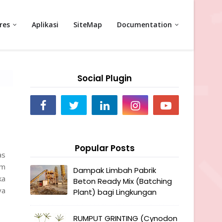
res
Aplikasi
SiteMap
Documentation
Social Plugin
Popular Posts
as
am
Dampak Limbah Pabrik
ka
Beton Ready Mix (Batching
ya
Plant) bagi Lingkungan
RUMPUT GRINTING (Cynodon