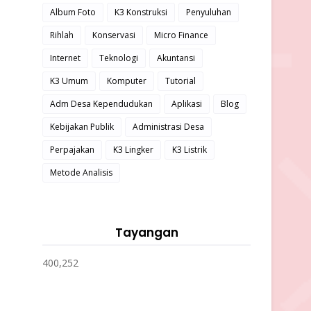
Album Foto
K3 Konstruksi
Penyuluhan
Rihlah
Konservasi
Micro Finance
Internet
Teknologi
Akuntansi
K3 Umum
Komputer
Tutorial
Adm Desa Kependudukan
Aplikasi
Blog
Kebijakan Publik
Administrasi Desa
Perpajakan
K3 Lingker
K3 Listrik
Metode Analisis
Tayangan
400,252